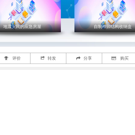
地震灾民的应急房屋
自制榫卯结构收纳盒
' >
灾民的应急房屋
自制榫卯结构收纳盒
评价
转发
分享
购买
房屋指在社会动荡或自然灾
榫卯被称作家具的“灵魂”，
件上凸出的榫头与凹进去
期为人们提供具有灵活性和
眼，简单地咬合，便将木构
性的庇护场所，但是其美观
合在一起，把各个部件连接
越来越被人们重视，设计师
的榫卯做法，是家具造型的
始纷纷重视心理建设问题并
结构方式。
些想法和关怀体现到作品里
"
这样给人们不仅提供了一个
的温暖的家，并且引发相应
住和环境思考。