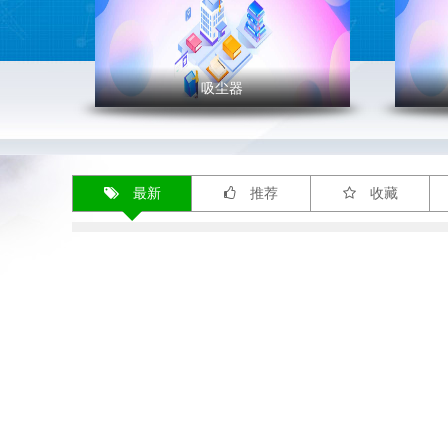
吸尘器
' >
' >
吸尘器
地震
最新
推荐
收藏
吸尘器是清除灰尘和其他细碎脏
应急
物用的机器，一般是用电动抽气
害时
机把灰尘和其他细碎脏物吸进
适应
去。按结构可分为立式、卧式和
性也
便携式。吸尘器的工作原理是，
们开
利用电动机带动叶片高速旋转，
把这
在密封的壳体内产生空气负压，
面。
吸取尘屑。
暂时
"
的居
"