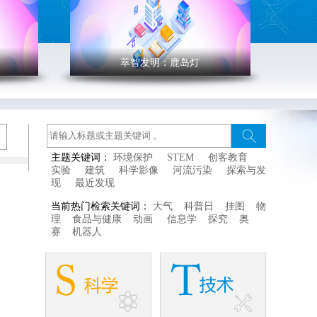
萃智发明：鹿岛灯
' >
萃智发明：鹿岛灯
创客空间常规活动《鹿岛
木构
主题关键词：
环境保护
STEM
创客教育
的卯
灯》，从酸碱指示剂变色
实验
建筑
科学影像
河流污染
探索与发
件结
实验出发引出颜色改变的
现
最近发现
起来
原理概念，通过案例分
当前热门检索关键词：
大气
科普日
挂图
物
主要
析，引导孩子们使用颜色
理
食品与健康
动画
信息学
探究
奥
赛
机器人
改变原理解决生活中的问
题，并指导孩子们制作鹿
岛灯。
"