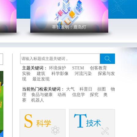
萃智发明：鹿岛灯
' >
萃智发明：鹿岛灯
创客空间常规活动《鹿岛
木构
主题关键词：
环境保护
STEM
创客教育
的卯
灯》，从酸碱指示剂变色
实验
建筑
科学影像
河流污染
探索与发
件结
实验出发引出颜色改变的
现
最近发现
起来
原理概念，通过案例分
当前热门检索关键词：
大气
科普日
挂图
物
主要
析，引导孩子们使用颜色
理
食品与健康
动画
信息学
探究
奥
赛
机器人
改变原理解决生活中的问
题，并指导孩子们制作鹿
岛灯。
"