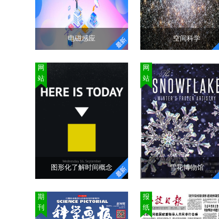
1867年4月16日—191
吃小鱼的程序，让学生
5月12日），弟弟是奥
初步了解函数的概念，
尔·莱特（Orvill
并学会如何使用自制积
Wright，1871年8月1
电磁感应
空间科学
木定义函数。
—1948年1月30日）
"
1903年12月17日，
电磁感应
空间科学
网
网
兄弟首次试飞了完全
站
站
电磁感应
控、依靠自身动力、
中国科学院国家空间科
（Electromagnetic
身比空气重、持续滞
学中心主办的网站，可
induction）现象是指放在
不落地的飞机，也就
以使我们了解空间技术
变化磁通量中的导体，
世界上第一架飞机“飞
的发展历程和趋势。除
会产生电动势。此电动
者一号”。
此之外，还有精美的太
"
势称为感应电动势或感
空照片和图书推荐推荐
生电动势，若将此导体
给太空爱好者哦。
"
闭合成一回路，则该电
图形化了解时间概念
雪花博物馆
动势会驱使电子流动，
形成感应电流（感生电
图形化了解时间概念
雪花博物馆
期
报
流）迈克尔·法拉第是一
刊
纸
般被认定为于1831年发
这个网站可以帮助我们
通过这个网站可以让大