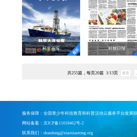
现了电磁感应的人，虽
了解我们所处在历史长
家了解雪花最真实的形
然Francesco Zantedeschi
流中的位置，通过一下
态。
在1829年的工作可能对
下的点击，真切的感受
虽然我们都知道雪花是
此有所预见。
到人的这一生转瞬即逝
六角形的，但大多数朋
"
"
友都没有真正看到过雪
花的样子！
"
科学画报
科技日报
科学画报
科技日报
共255篇，每页20篇 1/13页
首页
《科学画报》是我国历
《科技日报》是富有鲜
史最悠久、影响最广泛
明科技特色的综合性日
的综合性科普期刊，由
报，是面向国内外公开
中国科学社于1933年8月
发行的中央主流新闻媒
创刊，距今已有80年的
体。报头由邓小平同志
历史。中国科学社是一
亲笔题写。《科技日
服务保障：全国青少年科技教育和科普活动云服务平台发展
些立志报国的科学家建
报》是党和国家在科技
网站备案：京ICP备11018462号-2
立的，他们创办科学画
领域的重要舆论前沿，
联系我们：shandong@xiaoxiaotong.org
报的意图是“科学救国”，
是广大读者依靠科技创