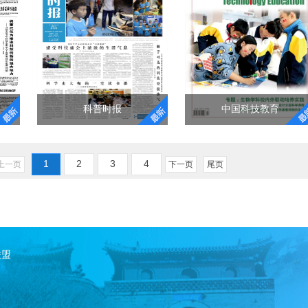
“明天小小科学家”奖励活
网页滚动形式展示了从
变，更不会消失。惯性
动是一项面向高中生开
地球到宇宙深空的距
是物质自身的一种属
展的科技创新后备人才
离，通过滚动鼠标可以
性。
"
选拔和培养活动。活动
看到各种宇宙飞行器与
旨在发现具有科研潜质
行星
"
的优秀学生，鼓励他们
选择学习科学技术专
科普时报
中国科技教育
业、未来投身科学研究
事业。活动接受品学兼
科普时报
中国科技教育
优且拥有个人科学研究
1
2
3
4
上一页
下一页
尾页
成果的高中生自由申
为了积极响应习总书
我们是了解国内外科技
报，通过对学生创新意
记“科技创新、科学普及
教育发展的资讯平台；
识和科研能力等综合素
是实现创新发展的两
质的考察，遴选出130名
翼，要把科学普及放在
我们是探索校内外科技
学生给予不同等级的表
与科技创新同等重要的
教育改革理论与实践的
彰和奖学金资助，并授
位置”重要指示精神，中
交流平台；
联盟
予其中3名学生“明天小
央主流媒体科技日报于
小科学家”称号。
2017年9月创办我国第一
我们是提供最新科技教
"
份综合性科普周报——
育活动资源的活动平台