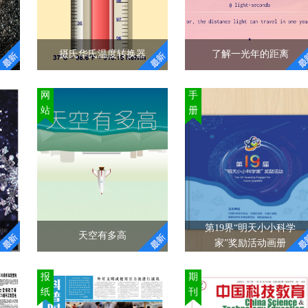
2年
时还要配以光投射器及
表现为物体对其运动状
维
其他辅助设备。视觉传
态变化的一种阻抗程
e
感器的主要功能是获取
度，质量是对物体惯性
9日
足够的机器视觉系统要
大小的量度。当作用在
摄氏华氏温度转换器
了解一光年的距离
。
处理的最原始图像。
物体上的外力为零时，
"
莱特
惯性表现为物体保持其
摄氏华氏温度转换器
了解一光年的距离
网
手
受
运动状态不变，即保持
站
册
机
为大家提供摄氏华氏互
静止或匀速直线运动；
一光年约等于9.46兆公
空
转的在线工具，并且详
当作用在物体上的外力
里，它是一个长度单
是
细的介绍了换算公式，
不为零时，惯性表现为
位！今天的这个网站就
行
同时，你还可以了解诸
外力改变物体运动状态
是让我们从数字和实例
如太阳表面、月球表
的难易程度。在同样的
中了解光年，没有冗长
面、人体等常识温度，
外力作用下，相同加速
的报告式介绍，简单明
长见识哦！
度的物体质量越大惯性
了，使你秒懂一光年
第19界“明天小小科学
"
"
越大。所以物体的惯
天空有多高
家”奖励活动画册
性，在任何时候（受外
力作用或不受外力作
天空有多高
第19界“明天小小科学
报
期
用），任何情况下（静
家”奖励活动画册
纸
刊
很好的科普网站，它用
止或运动），都不会改