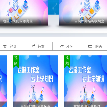
地震灾民的应急房屋
自制榫卯结构收纳盒
' >
灾民的应急房屋
自制榫卯结构收纳盒
评价
转发
分享
购买
房屋指在社会动荡或自然灾
榫卯被称作家具的“灵魂”，
件上凸出的榫头与凹进去
期为人们提供具有灵活性和
视
视
眼，简单地咬合，便将木构
性的庇护场所，但是其美观
频
频
合在一起，把各个部件连接
越来越被人们重视，设计师
的榫卯做法，是家具造型的
始纷纷重视心理建设问题并
结构方式。
些想法和关怀体现到作品里
"
这样给人们不仅提供了一个
的温暖的家，并且引发相应
住和环境思考。
自制榫卯结构收纳盒
萃智发明：鹿岛灯