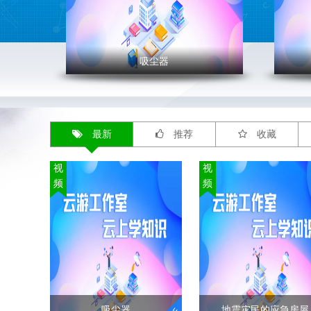
吸尘器
' >
' >
吸尘器
地震
最新
推荐
收藏
吸尘器是清除灰尘和其他细碎脏
应急
物用的机器，一般是用电动抽气
害时
视
视
机把灰尘和其他细碎脏物吸进
适应
频
频
去。按结构可分为立式、卧式和
性也
便携式。吸尘器的工作原理是，
们开
利用电动机带动叶片高速旋转，
把这
在密封的壳体内产生空气负压，
面。
吸取尘屑。
暂时
"
的居
"
吸尘器
地震灾民的应急房屋