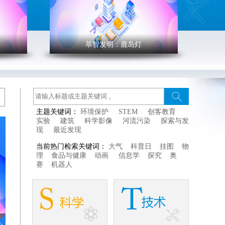
萃智发明：鹿岛灯
' >
萃智发明：鹿岛灯
创客空间常规活动《鹿岛
木构
主题关键词：
环境保护
STEM
创客教育
的卯
灯》，从酸碱指示剂变色
实验
建筑
科学影像
河流污染
探索与发
件结
实验出发引出颜色改变的
现
最近发现
起来
原理概念，通过案例分
当前热门检索关键词：
大气
科普日
挂图
物
主要
析，引导孩子们使用颜色
理
食品与健康
动画
信息学
探究
奥
赛
机器人
改变原理解决生活中的问
题，并指导孩子们制作鹿
岛灯。
"