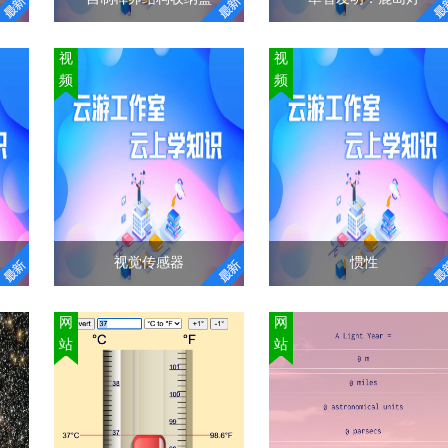
自制榫卯结构收纳盒
萃智发明：鹿岛灯
视
视
频
频
创客空间常规活动
荡
榫卯被称作家具的“灵
魂”，木构件上凸出的榫
《鹿岛灯》，从酸
们
头与凹进去的卯眼，简
应
碱指示剂变色实验
单地咬合，便将木构件
其
出发引出颜色改变
结合在一起，把各个部
们
的原理概念，通过
件连接起来的榫卯做
纷
案例分析，引导孩
法，是家具造型的主要
并
子们使用颜色改变
结构方式。
视觉传感器
惯性
现
原理解决生活中的
"
人
问题，并指导孩子
时
视觉传感器
惯性
们制作鹿岛灯。
网
网
发
站
站
"
t
视觉传感器是整个机器
物体保持静止状态或匀
思
名的
视觉系统信息的直接来
速直线运动状态的性
·
源，主要由一个或者两
质，称为惯性。惯性是
t，
个图形传感器组成，有
物体的一种固有属性，