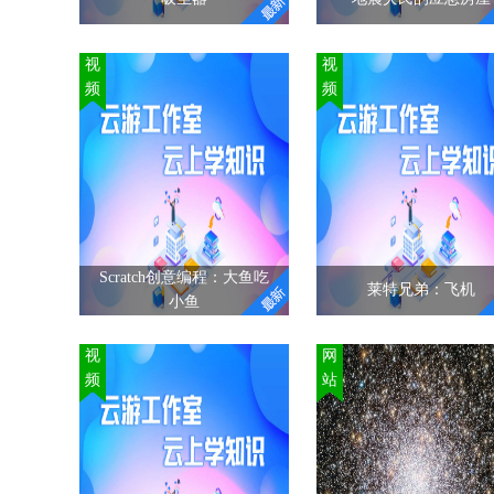
吸尘器
地震灾民的应急房屋
视
视
频
频
吸尘器是清除灰尘和其
应急房屋指在社会动
他细碎脏物用的机器，
或自然灾害时期为人
一般是用电动抽气机把
提供具有灵活性和适
灰尘和其他细碎脏物吸
性的庇护场所，但是
进去。按结构可分为立
美观性也越来越被人
式、卧式和便携式。吸
重视，设计师们开始
尘器的工作原理是，利
纷重视心理建设问题
Scratch创意编程：大鱼吃
用电动机带动叶片高速
莱特兄弟：飞机
把这些想法和关怀体
小鱼
旋转，在密封的壳体内
到作品里面。
这样给
产生空气负压，吸取尘
们不仅提供了一个暂
Scratch创意编程：大
莱特兄弟：飞机
视
网
屑。
鱼吃小鱼
的温暖的家，并且引
频
站
"
莱特兄弟（Wrigh
相应的居住和环境
函数是编程中重要的一
Brothers）是美国著
考。
部分，Scratch中通过自
发明家 ，哥哥是威尔伯
"
制积木实现函数的定义
莱特（Wilbur Wrigh
和调用。通过编写大鱼