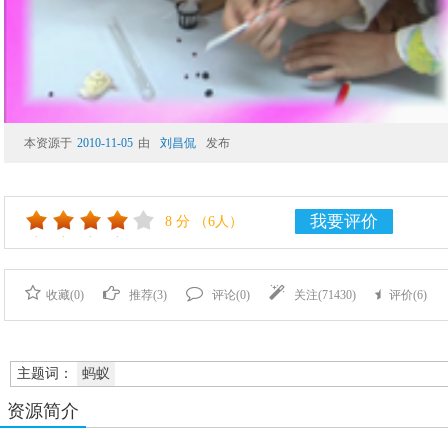
本资源于
2010-11-05
由
刘昌侃
发布
我要评价
8
分
（6人）
收藏(
0
)
推荐(
3
)
评论(
0
)
关注(
71430
)
评价(
6
)
主题词：
蚂蚁
资源简介