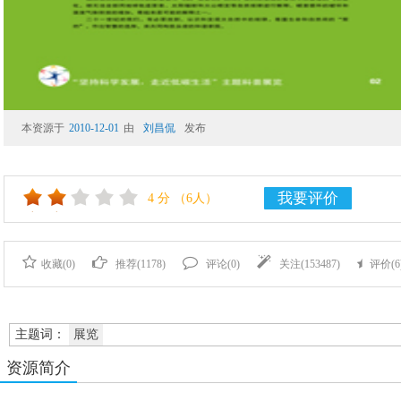
本资源于
2010-12-01
由
刘昌侃
发布
我要评价
4
分
（6人）
收藏(
0
)
推荐(
1178
)
评论(
0
)
关注(
153487
)
评价(
6
主题词：
展览
资源简介