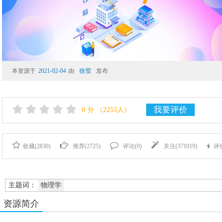
本资源于
2021-02-04
由
徐莹
发布
我要评价
0
分
（2253人）
收藏(
2830
)
推荐(
2725
)
评论(
0
)
关注(
371019
)
评
主题词：
物理学
资源简介