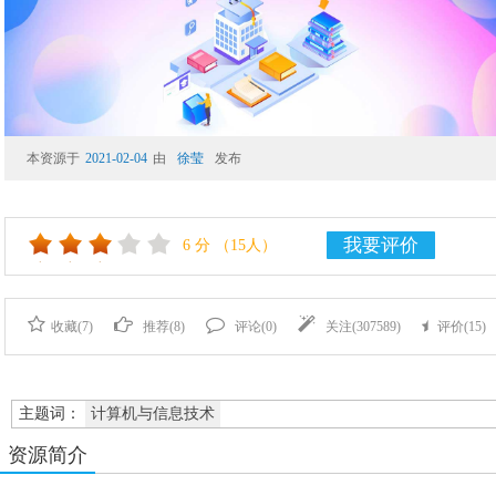
本资源于
2021-02-04
由
徐莹
发布
我要评价
6
分
（15人）
收藏(
7
)
推荐(
8
)
评论(
0
)
关注(
307589
)
评价(
15
)
主题词：
计算机与信息技术
资源简介