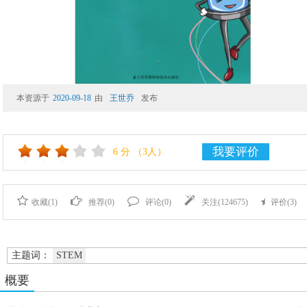
本资源于
2020-09-18
由
王世乔
发布
我要评价
6
分
（3人）
收藏(
1
)
推荐(
0
)
评论(
0
)
关注(
124675
)
评价(
3
)
主题词：
STEM
概要