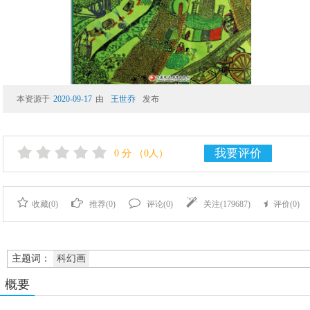
本资源于
2020-09-17
由
王世乔
发布
我要评价
0
分
（0人）
收藏(
0
)
推荐(
0
)
评论(
0
)
关注(
179687
)
评价(
0
)
主题词：
科幻画
概要