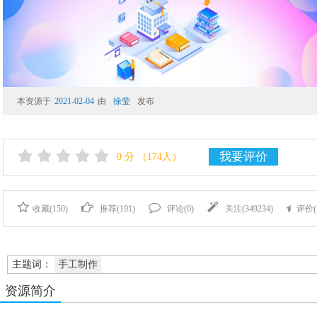
本资源于
2021-02-04
由
徐莹
发布
我要评价
0
分
（174人）
收藏(
150
)
推荐(
191
)
评论(
0
)
关注(
349234
)
评价(
主题词：
手工制作
资源简介