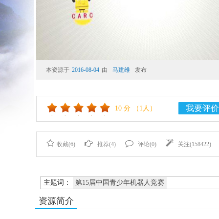
本资源于
2016-08-04
由
马建维
发布
我要评价
10
分
（1人）
收藏(
6
)
推荐(
4
)
评论(
0
)
关注(
158422
)
主题词：
第15届中国青少年机器人竞赛
资源简介