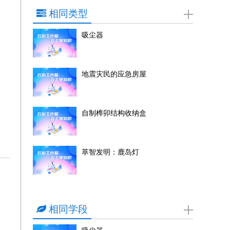
相同类型
吸尘器
地震灾民的应急房屋
自制榫卯结构收纳盒
萃智发明：鹿岛灯
相同学段