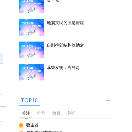
吸尘器
地震灾民的应急房屋
自制榫卯结构收纳盒
萃智发明：鹿岛灯
TOP10
关注
推荐
收藏
评价
吸尘器
1