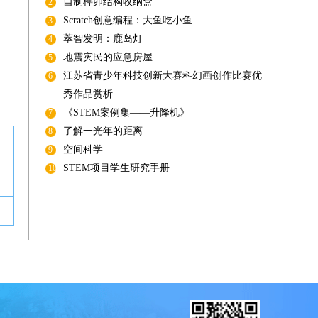
自制榫卯结构收纳盒
2
Scratch创意编程：大鱼吃小鱼
3
萃智发明：鹿岛灯
4
地震灾民的应急房屋
5
江苏省青少年科技创新大赛科幻画创作比赛优
6
秀作品赏析
《STEM案例集——升降机》
7
了解一光年的距离
8
空间科学
9
STEM项目学生研究手册
10